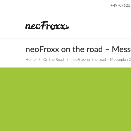
+49 (0) 62
neoFroxx on the road – Mes
Home
/
On the Road
/
neoFroxx on the road – Messeplan 