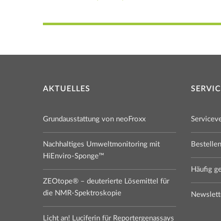
AKTUELLES
SERVIC
Grundausstattung von neoFroxx
Servicev
Nachhaltiges Umweltmonitoring mit
Bestelle
HiEnviro-Sponge™
Häufig ge
ZEOtope® – deuterierte Lösemittel für
die NMR-Spektroskopie
Newslett
Licht an! Luciferin für Reportergenassays