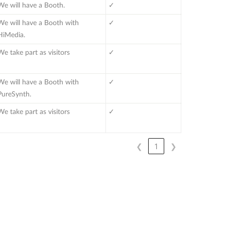
We will have a Booth.
✓
We will have a Booth with
✓
HiMedia.
We take part as visitors
✓
We will have a Booth with
✓
PureSynth.
We take part as visitors
✓
❮
1
❯