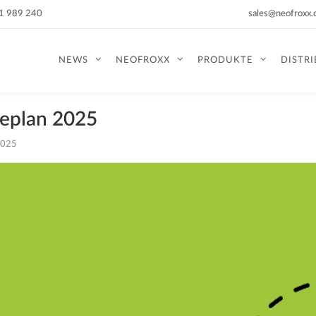
51 989 240
sales@neofroxx
NEWS
NEOFROXX
PRODUKTE
DISTR
seplan 2025
2025